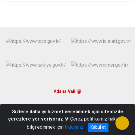
Adana Valiliği
Burhaniye Mahallesi, Kızılay Caddesi Hükümet Konağı No:79 01960
Sizlere daha iyi hizmet verebilmek için sitemizde
Ceyhan - Adana
çerezlere yer veriyoruz
🍪 Çerez politikamız hakkında
Telefon : 0(322)6139090 Fax: 03226132354
bilgi edinmek için
tıklayınız
Kabul et