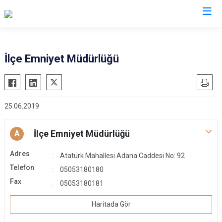
Adana
İlçe Emniyet Müdürlüğü
Aladağ
Saimbeyli
Ceyhan
Seyhan
25.06.2019
Feke
Tufanbeyli
İmamoğlu
Yumurtalık
İlçe Emniyet Müdürlüğü
A
Karaisalı
Yüreğir
Adres
Karataş
Sarıçam
Atatürk Mahallesi Adana Caddesi No: 92
Telefon
Kozan
05053180180
Çukurova
Fax
05053180181
Pozantı
Haritada Gör