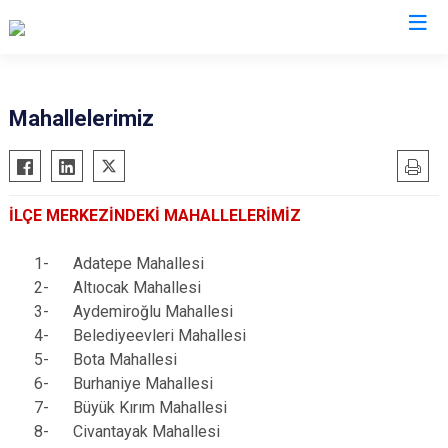
Adana
Mahallelerimiz
Aladağ
Saimbeyli
Ceyhan
Seyhan
İLÇE MERKEZİNDEKİ MAHALLELERİMİZ
Feke
Tufanbeyli
İmamoğlu
Yumurtalık
1-
Adatepe Mahallesi
Karaisalı
Yüreğir
2-
Altıocak Mahallesi
3-
Aydemiroğlu Mahallesi
Karataş
Sarıçam
4-
Belediyeevleri Mahallesi
Kozan
Çukurova
5-
Bota Mahallesi
Pozantı
6-
Burhaniye Mahallesi
7-
Büyük Kırım Mahallesi
8-
Civantayak Mahallesi