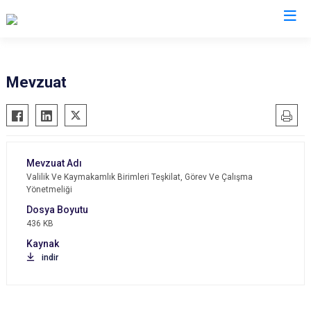
Adana
Mevzuat
Aladağ
Saimbeyli
Ceyhan
Seyhan
Feke
Tufanbeyli
İmamoğlu
Yumurtalık
Valilik Ve Kaymakamlık Birimleri Teşkilat, Görev Ve Çalışma
Yönetmeliği
Karaisalı
Yüreğir
Karataş
Sarıçam
436 KB
Kozan
Çukurova
indir
Pozantı