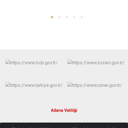
Adana Valiliği
Burhaniye Mahallesi, Kızılay Caddesi Hükümet Konağı No:79 01960