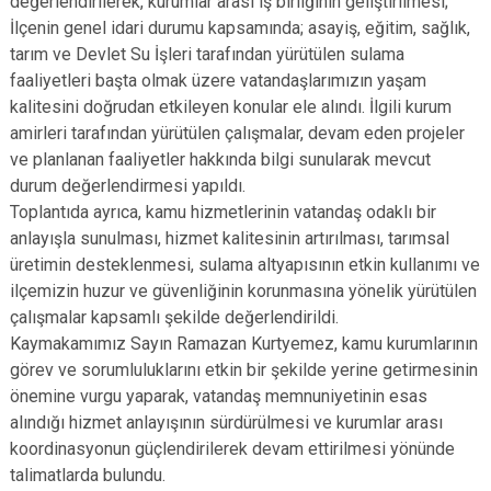
değerlendirilerek, kurumlar arası iş birliğinin geliştirilmesi;
İlçenin genel idari durumu kapsamında; asayiş, eğitim, sağlık,
tarım ve Devlet Su İşleri tarafından yürütülen sulama
faaliyetleri başta olmak üzere vatandaşlarımızın yaşam
kalitesini doğrudan etkileyen konular ele alındı. İlgili kurum
amirleri tarafından yürütülen çalışmalar, devam eden projeler
ve planlanan faaliyetler hakkında bilgi sunularak mevcut
durum değerlendirmesi yapıldı.
Toplantıda ayrıca, kamu hizmetlerinin vatandaş odaklı bir
anlayışla sunulması, hizmet kalitesinin artırılması, tarımsal
üretimin desteklenmesi, sulama altyapısının etkin kullanımı ve
ilçemizin huzur ve güvenliğinin korunmasına yönelik yürütülen
çalışmalar kapsamlı şekilde değerlendirildi.
Kaymakamımız Sayın Ramazan Kurtyemez, kamu kurumlarının
görev ve sorumluluklarını etkin bir şekilde yerine getirmesinin
önemine vurgu yaparak, vatandaş memnuniyetinin esas
alındığı hizmet anlayışının sürdürülmesi ve kurumlar arası
koordinasyonun güçlendirilerek devam ettirilmesi yönünde
talimatlarda bulundu.