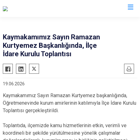
Adana
Kaymakamımız Sayın Ramazan
Kurtyemez Başkanlığında, İlçe
Aladağ
Saimbeyli
İdare Kurulu Toplantısı
Ceyhan
Seyhan
Feke
Tufanbeyli
İmamoğlu
Yumurtalık
19.06.2026
Karaisalı
Yüreğir
Kaymakamımız Sayın Ramazan Kurtyemez başkanlığında,
Karataş
Sarıçam
Öğretmenevinde kurum amirlerinin katılımıyla İlçe İdare Kurulu
Kozan
Çukurova
Toplantısı gerçekleştirildi.
Pozantı
Toplantıda, ilçemizde kamu hizmetlerinin etkin, verimli ve
koordineli bir şekilde yürütülmesine yönelik çalışmalar