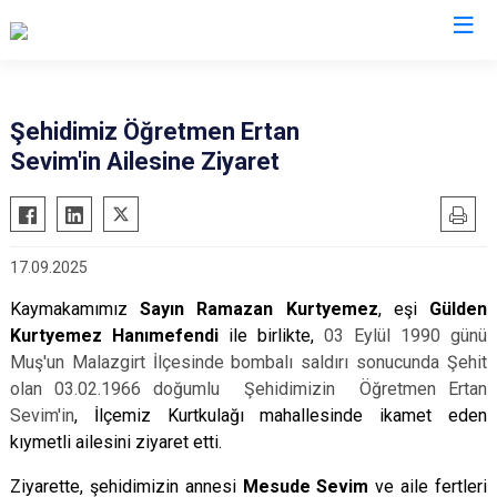
Adana
Şehidimiz Öğretmen Ertan
Sevim'in Ailesine Ziyaret
Aladağ
Saimbeyli
Ceyhan
Seyhan
Feke
Tufanbeyli
17.09.2025
İmamoğlu
Yumurtalık
Kaymakamımız
Sayın Ramazan Kurtyemez
, eşi
Gülden
Karaisalı
Yüreğir
Kurtyemez Hanımefendi
ile birlikte,
03 Eylül 1990 günü
Karataş
Sarıçam
Muş'un Malazgirt İlçesinde bombalı saldırı sonucunda Şehit
Kozan
Çukurova
olan 03.02.1966 doğumlu Şehidimizin Öğretmen Ertan
Pozantı
Sevim'in
, İlçemiz Kurtkulağı mahallesinde ikamet eden
kıymetli ailesini ziyaret etti.
Ziyarette, şehidimizin annesi
Mesude Sevim
ve aile fertleri